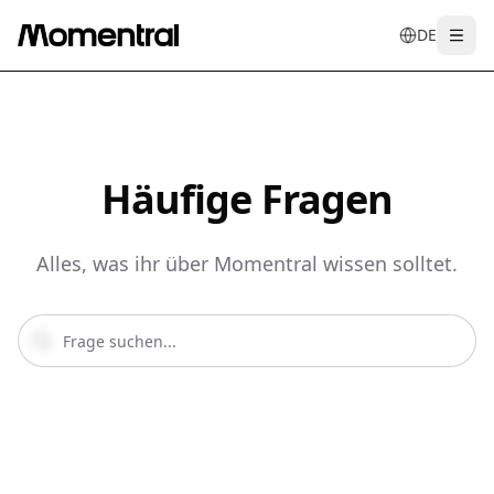
DE
Togg
en
tr
de
es
it
f
Häufige Fragen
Alles, was ihr über Momentral wissen solltet.