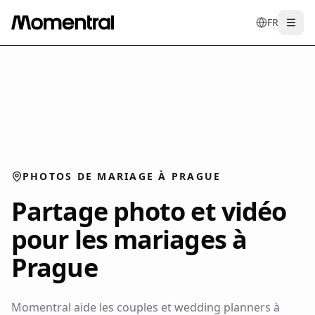
FR
Togg
en
tr
de
es
it
f
PHOTOS DE MARIAGE À PRAGUE
Partage photo et vidéo
pour les mariages à
Prague
Momentral aide les couples et wedding planners à