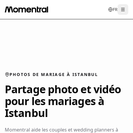
FR
Togg
en
tr
de
es
it
f
PHOTOS DE MARIAGE À ISTANBUL
Partage photo et vidéo
pour les mariages à
Istanbul
Momentral aide les couples et wedding planners à