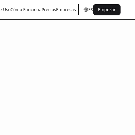
e Uso
Cómo Funciona
Precios
Empresas
ES
Empezar
en
tr
de
es
it
fr
pt
nl
sq