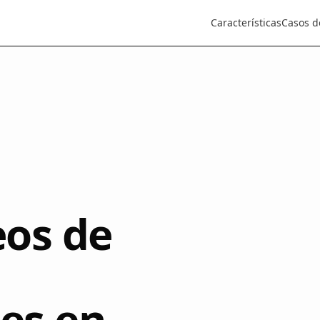
Características
Casos d
eos de
es en