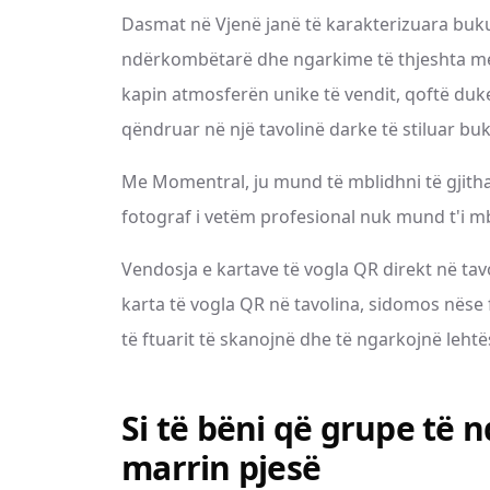
Dasmat në Vjenë janë të karakterizuara buku
ndërkombëtarë dhe ngarkime të thjeshta me
kapin atmosferën unike të vendit, qoftë duk
qëndruar në një tavolinë darke të stiluar buk
Me Momentral, ju mund të mblidhni të gjitha 
fotograf i vetëm profesional nuk mund t'i mb
Vendosja e kartave të vogla QR direkt në tav
karta të vogla QR në tavolina, sidomos nëse f
të ftuarit të skanojnë dhe të ngarkojnë lehtës
Si të bëni që grupe të 
marrin pjesë