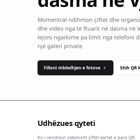
Momentral ndihmon çiftet dhe organiz
dhe video nga të ftuarit në dasma në 
lejoni ngarkime pa limit nga telefoni 
një galeri private.
Filloni mbledhjen e fotove
Shih QR 
Udhëzues qyteti
Ku i vendosin zakonisht çiftet kartat e para QR