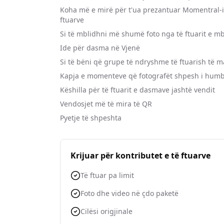
Koha më e mirë për t'ua prezantuar Momentral-i
ftuarve
Si të mblidhni më shumë foto nga të ftuarit e m
Ide për dasma në Vjenë
Si të bëni që grupe të ndryshme të ftuarish të m
Kapja e momenteve që fotografët shpesh i hum
Këshilla për të ftuarit e dasmave jashtë vendit
Vendosjet më të mira të QR
Pyetje të shpeshta
Krijuar për kontributet e të ftuarve
Të ftuar pa limit
Foto dhe video në çdo paketë
Cilësi origjinale