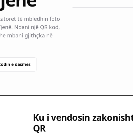
atorët të mbledhin foto
Vjenë. Ndani një QR kod,
dhe mbani gjithçka në
kodin e dasmës
Ku i vendosin zakonisht
QR