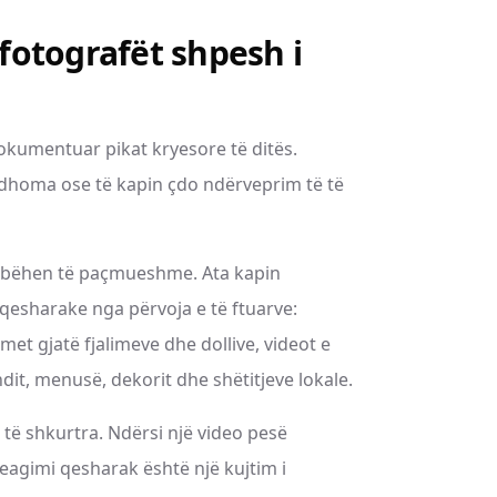
otografët shpesh i
dokumentuar pikat kryesore të ditës.
dhoma ose të kapin çdo ndërveprim të të
ve bëhen të paçmueshme. Ata kapin
esharake nga përvoja e të ftuarve:
et gjatë fjalimeve dhe dollive, videot e
endit, menusë, dekorit dhe shëtitjeve lokale.
 të shkurtra. Ndërsi një video pesë
reagimi qesharak është një kujtim i