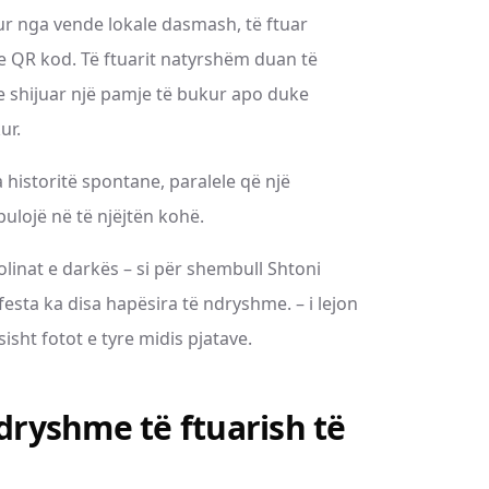
r nga vende lokale dasmash, të ftuar
 QR kod. Të ftuarit natyrshëm duan të
e shijuar një pamje të bukur apo duke
ur.
historitë spontane, paralele që një
ulojë në të njëjtën kohë.
olinat e darkës – si për shembull Shtoni
esta ka disa hapësira të ndryshme. – i lejon
isht fotot e tyre midis pjatave.
ndryshme të ftuarish të