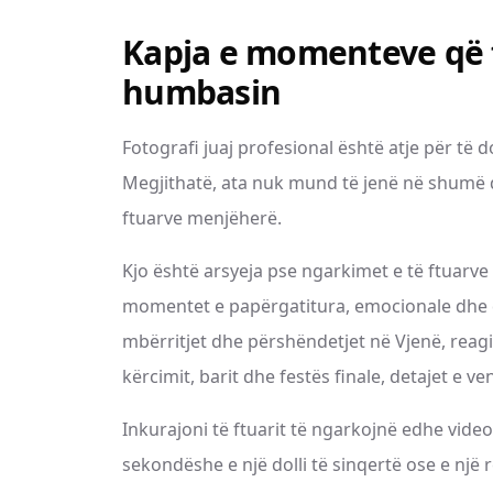
Kapja e momenteve që f
humbasin
Fotografi juaj profesional është atje për të 
Megjithatë, ata nuk mund të jenë në shumë 
ftuarve menjëherë.
Kjo është arsyeja pse ngarkimet e të ftuar
momentet e papërgatitura, emocionale dhe q
mbërritjet dhe përshëndetjet në Vjenë, reagim
kërcimit, barit dhe festës finale, detajet e v
Inkurajoni të ftuarit të ngarkojnë edhe video
sekondëshe e një dolli të sinqertë ose e një 