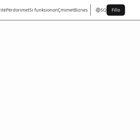
itë
Përdorimet
Si funksionon
Çmimet
Biznes
SQ
Fillo
en
tr
de
es
it
fr
pt
nl
sq