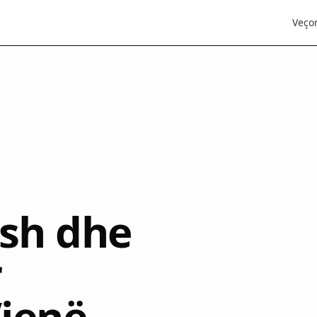
Veçor
osh dhe
r
jenë