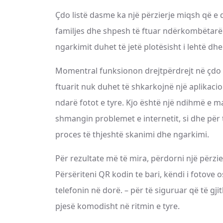
Çdo listë dasme ka një përzierje miqsh që e 
familjes dhe shpesh të ftuar ndërkombëtarë. Pë
ngarkimit duhet të jetë plotësisht i lehtë dhe 
Momentral funksionon drejtpërdrejt në çdo sh
ftuarit nuk duhet të shkarkojnë një aplikacion
ndarë fotot e tyre. Kjo është një ndihmë e
shmangin problemet e internetit, si dhe për 
proces të thjeshtë skanimi dhe ngarkimi.
Për rezultate më të mira, përdorni një përzie
Përsëriteni QR kodin te bari, këndi i fotove 
telefonin në dorë. – për të siguruar që të gj
pjesë komodisht në ritmin e tyre.