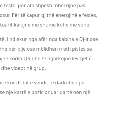
në festë, por ata shpesh mbërrijnë pasi
sur. Për të kapur gjithë energjinë e festës,
 ftuarit kalojnë më shumë kohë më vonë.
të, i ndjekur nga afër nga kabina e DJ-it ose
adhë për pije ose mblidhen rreth pistës së
ojnë kodin QR dhe të ngarkojnë lëvizjet e
ë dhe videot në grup.
rë kur dritat e vendit të darkohen për
se një kartë e pozicionuar qartë nën një
ë