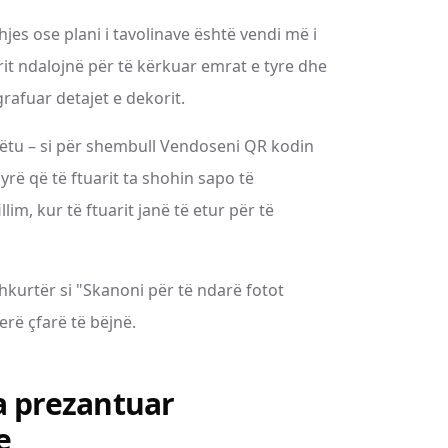
jes ose plani i tavolinave është vendi më i
rit ndalojnë për të kërkuar emrat e tyre dhe
rafuar detajet e dekorit.
këtu – si për shembull Vendoseni QR kodin
yrë që të ftuarit ta shohin sapo të
llim, kur të ftuarit janë të etur për të
hkurtër si "Skanoni për të ndarë fotot
erë çfarë të bëjnë.
a prezantuar
e