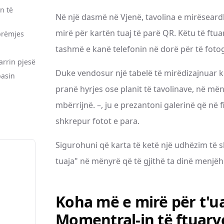
n të
Në një dasmë në Vjenë, tavolina e mirëseardh
mirë për kartën tuaj të parë QR. Këtu të ftua
brëmjes
tashmë e kanë telefonin në dorë për të fotog
arrin pjesë
Duke vendosur një tabelë të mirëdizajnuar 
basin
pranë hyrjes ose planit të tavolinave, në mën
mbërrijnë. –, ju e prezantoni galerinë që në fi
shkrepur fotot e para.
Sigurohuni që karta të ketë një udhëzim të s
tuaja" në mënyrë që të gjithë ta dinë menjëh
Koha më e mirë për t'u
Momentral-in të ftuarv