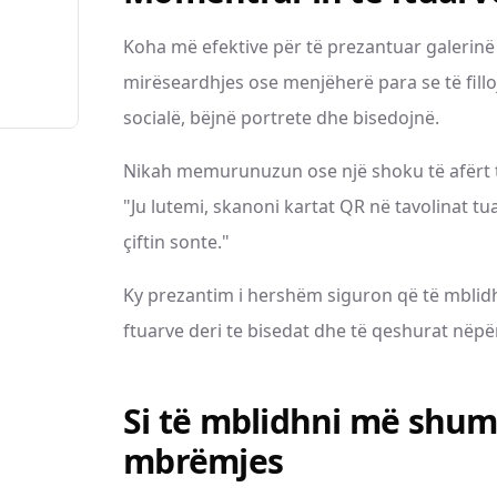
Koha më efektive për të prezantuar galerinë 
mirëseardhjes ose menjëherë para se të fillo
socialë, bëjnë portrete dhe bisedojnë.
Nikah memurunuzun ose një shoku të afërt të
"Ju lutemi, skanoni kartat QR në tavolinat t
çiftin sonte."
Ky prezantim i hershëm siguron që të mblid
ftuarve deri te bisedat dhe të qeshurat nëpër
Si të mblidhni më shumë
mbrëmjes