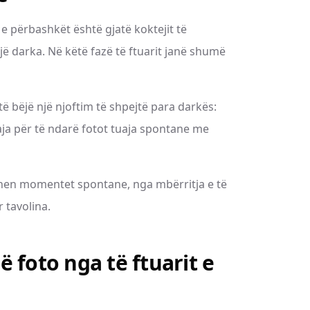
e përbashkët është gjatë koktejit të
jë darka. Në këtë fazë të ftuarit janë shumë
 bëjë një njoftim të shpejtë para darkës:
uaja për të ndarë fotot tuaja spontane me
hen momentet spontane, nga mbërritja e të
 tavolina.
 foto nga të ftuarit e