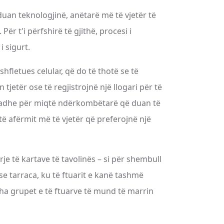
duan teknologjinë, anëtarë më të vjetër të
r t'i përfshirë të gjithë, procesi i
i sigurt.
fletues celular, që do të thotë se të
 tjetër ose të regjistrojnë një llogari për të
 madhe për miqtë ndërkombëtarë që duan të
të afërmit më të vjetër që preferojnë një
rje të kartave të tavolinës – si për shembull
ose tarraca, ku të ftuarit e kanë tashmë
itha grupet e të ftuarve të mund të marrin