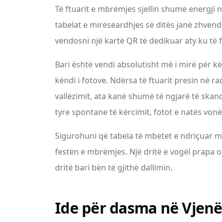
Të ftuarit e mbrëmjes sjellin shumë energji 
tabelat e mirëseardhjes së ditës janë zhvendo
vendosni një kartë QR të dedikuar aty ku të
Bari është vendi absolutisht më i mirë për kë
këndi i fotove. Ndërsa të ftuarit presin në r
vallëzimit, ata kanë shumë të ngjarë të skan
tyre spontane të kërcimit, fotot e natës von
Sigurohuni që tabela të mbetet e ndriçuar mi
festën e mbrëmjes. Një dritë e vogël prapa o
dritë bari bën të gjithë dallimin.
Ide për dasma në Vjen