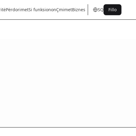
itë
Përdorimet
Si funksionon
Çmimet
Biznes
SQ
Fillo
en
tr
de
es
it
fr
pt
nl
sq