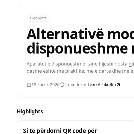
Highlights
Alternativë mo
disponueshme 
Aparatet e disponueshme kanë hijeshi nostalgjik
dasmë është më praktike, më e qartë dhe më e 
18 korrik 2026
5
min lexim
Lexo Artikullin
Highlights
Si të përdorni QR code për