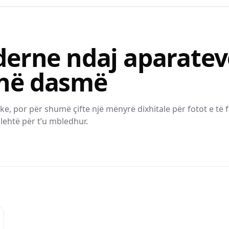
derne ndaj aparatev
në dasmë
e, por për shumë çifte një mënyrë dixhitale për fotot e të 
lehtë për t’u mbledhur.