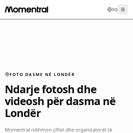
SQ
Togg
en
tr
de
es
it
f
FOTO DASME NË LONDËR
Ndarje fotosh dhe
videosh për dasma në
Londër
Momentral ndihmon çiftet dhe organizatorët të