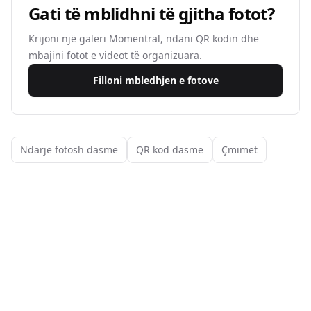
Gati të mblidhni të gjitha fotot?
Krijoni një galeri Momentral, ndani QR kodin dhe
mbajini fotot e videot të organizuara.
Filloni mbledhjen e fotove
Ndarje fotosh dasme
QR kod dasme
Çmimet