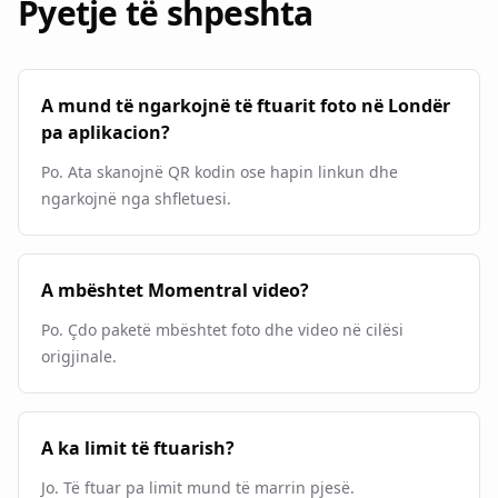
Pyetje të shpeshta
A mund të ngarkojnë të ftuarit foto në Londër
pa aplikacion?
Po. Ata skanojnë QR kodin ose hapin linkun dhe
ngarkojnë nga shfletuesi.
A mbështet Momentral video?
Po. Çdo paketë mbështet foto dhe video në cilësi
origjinale.
A ka limit të ftuarish?
Jo. Të ftuar pa limit mund të marrin pjesë.