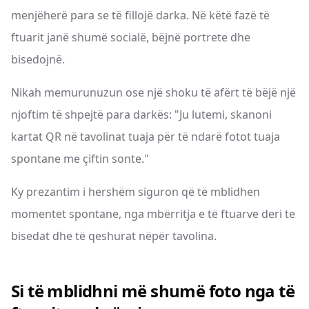
menjëherë para se të fillojë darka. Në këtë fazë të
ftuarit janë shumë socialë, bëjnë portrete dhe
bisedojnë.
Nikah memurunuzun ose një shoku të afërt të bëjë një
njoftim të shpejtë para darkës: "Ju lutemi, skanoni
kartat QR në tavolinat tuaja për të ndarë fotot tuaja
spontane me çiftin sonte."
Ky prezantim i hershëm siguron që të mblidhen
momentet spontane, nga mbërritja e të ftuarve deri te
bisedat dhe të qeshurat nëpër tavolina.
Si të mblidhni më shumë foto nga të