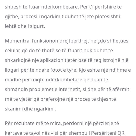
shpesh të ftuar ndërkombëtarë. Për t'i përfshirë të
gjithë, procesi i ngarkimit duhet të jetë plotësisht i
lehtë dhe i sigurt.
Momentral funksionon drejtpërdrejt në çdo shfletues
celular, që do të thotë se të ftuarit nuk duhet të
shkarkojnë një aplikacion tjetër ose të regjistrojnë një
llogari për të ndarë fotot e tyre. Kjo është një ndihmë e
madhe për miqtë ndërkombëtarë që duan të
shmangin problemet e internetit, si dhe për të afërmit
më të vjetër që preferojnë një proces të thjeshtë
skanimi dhe ngarkimi.
Për rezultate më të mira, përdorni një përzierje të
kartave të tavolinës – si për shembull Përsëriteni QR