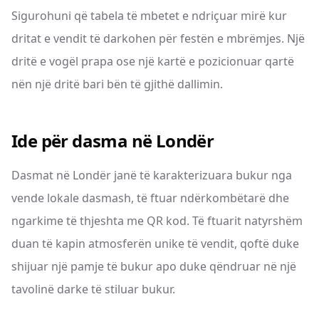
Sigurohuni që tabela të mbetet e ndriçuar mirë kur
dritat e vendit të darkohen për festën e mbrëmjes. Një
dritë e vogël prapa ose një kartë e pozicionuar qartë
nën një dritë bari bën të gjithë dallimin.
Ide për dasma në Londër
Dasmat në Londër janë të karakterizuara bukur nga
vende lokale dasmash, të ftuar ndërkombëtarë dhe
ngarkime të thjeshta me QR kod. Të ftuarit natyrshëm
duan të kapin atmosferën unike të vendit, qoftë duke
shijuar një pamje të bukur apo duke qëndruar në një
tavolinë darke të stiluar bukur.