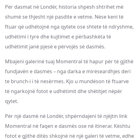
Për dasmat në Londër, historia shpesh shtrihet më
shumë se thjesht një pasdite e vetme. Nëse keni të
ftuar që udhëtojnë nga qytete ose shtete të ndryshme,
udhëtimi i tyre dhe kujtimet e përbashkëta të
udhëtimit janë pjesë e përvojës së dasmës.
Mbajeni galerinë tuaj Momentral të hapur për të gjithë
fundjavën e dasmës – nga darka e mirëseardhjes deri
te brunch-i i të nesërmes. Kjo u mundëson të ftuarve
të ngarkojnë fotot e udhëtimit dhe shëtitjet nëpër
qytet.
Për një dasmë në Londër, shpërndajeni të njëjtin link
Momentral në faqen e dasmës ose në itinerar. Kështu
fotot e gjithë ditës shkojnë në një galeri të vetme, edhe