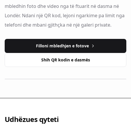
mbledhin foto dhe video nga të ftuarit në dasma në
Londër. Ndani një QR kod, lejoni ngarkime pa limit nga
telefoni dhe mbani gjithçka në një galeri private.
Filloni mbledhjen e fotove
Shih QR kodin e dasmës
Udhëzues qyteti