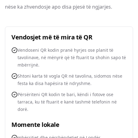
nëse ka zhvendosje apo disa pjesë të ngjarjes.
Vendosjet më të mira të QR
Vendoseni QR kodin pranë hyrjes ose planit të
tavolinave, në mënyrë që të ftuarit ta shohin sapo të
mbërrijnë.
Shtoni karta të vogla QR në tavolina, sidomos nëse
festa ka disa hapësira të ndryshme.
Përsëriteni QR kodin te bari, këndi i fotove ose
tarraca, ku të ftuarit e kanë tashmë telefonin në
dorë.
Momente lokale
mbërritjet dhe përshëndetjet në Londër