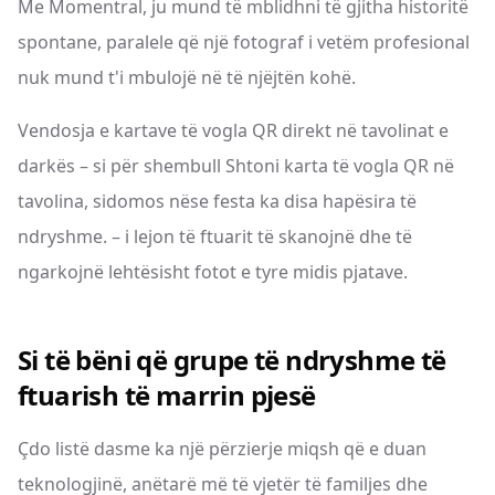
Me Momentral, ju mund të mblidhni të gjitha historitë
spontane, paralele që një fotograf i vetëm profesional
nuk mund t'i mbulojë në të njëjtën kohë.
Vendosja e kartave të vogla QR direkt në tavolinat e
darkës – si për shembull Shtoni karta të vogla QR në
tavolina, sidomos nëse festa ka disa hapësira të
ndryshme. – i lejon të ftuarit të skanojnë dhe të
ngarkojnë lehtësisht fotot e tyre midis pjatave.
Si të bëni që grupe të ndryshme të
ftuarish të marrin pjesë
Çdo listë dasme ka një përzierje miqsh që e duan
teknologjinë, anëtarë më të vjetër të familjes dhe