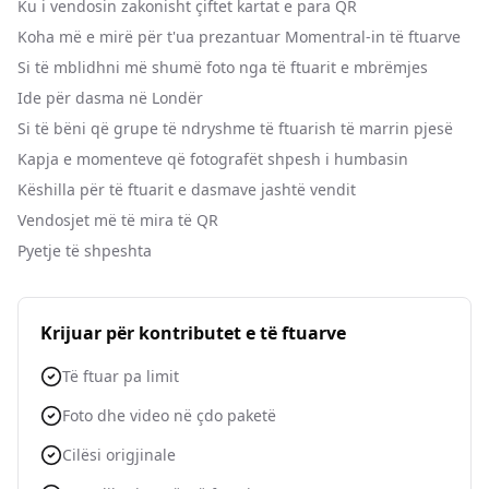
Ku i vendosin zakonisht çiftet kartat e para QR
Koha më e mirë për t'ua prezantuar Momentral-in të ftuarve
Si të mblidhni më shumë foto nga të ftuarit e mbrëmjes
Ide për dasma në Londër
Si të bëni që grupe të ndryshme të ftuarish të marrin pjesë
Kapja e momenteve që fotografët shpesh i humbasin
Këshilla për të ftuarit e dasmave jashtë vendit
Vendosjet më të mira të QR
Pyetje të shpeshta
Krijuar për kontributet e të ftuarve
Të ftuar pa limit
Foto dhe video në çdo paketë
Cilësi origjinale