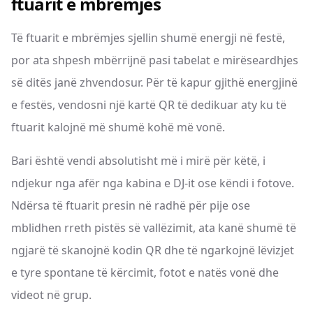
ftuarit e mbrëmjes
Të ftuarit e mbrëmjes sjellin shumë energji në festë,
por ata shpesh mbërrijnë pasi tabelat e mirëseardhjes
së ditës janë zhvendosur. Për të kapur gjithë energjinë
e festës, vendosni një kartë QR të dedikuar aty ku të
ftuarit kalojnë më shumë kohë më vonë.
Bari është vendi absolutisht më i mirë për këtë, i
ndjekur nga afër nga kabina e DJ-it ose këndi i fotove.
Ndërsa të ftuarit presin në radhë për pije ose
mblidhen rreth pistës së vallëzimit, ata kanë shumë të
ngjarë të skanojnë kodin QR dhe të ngarkojnë lëvizjet
e tyre spontane të kërcimit, fotot e natës vonë dhe
videot në grup.