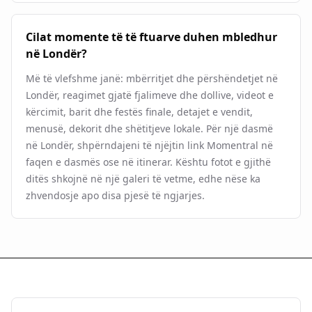
Cilat momente të të ftuarve duhen mbledhur
në Londër?
Më të vlefshme janë: mbërritjet dhe përshëndetjet në
Londër, reagimet gjatë fjalimeve dhe dollive, videot e
kërcimit, barit dhe festës finale, detajet e vendit,
menusë, dekorit dhe shëtitjeve lokale. Për një dasmë
në Londër, shpërndajeni të njëjtin link Momentral në
faqen e dasmës ose në itinerar. Kështu fotot e gjithë
ditës shkojnë në një galeri të vetme, edhe nëse ka
zhvendosje apo disa pjesë të ngjarjes.