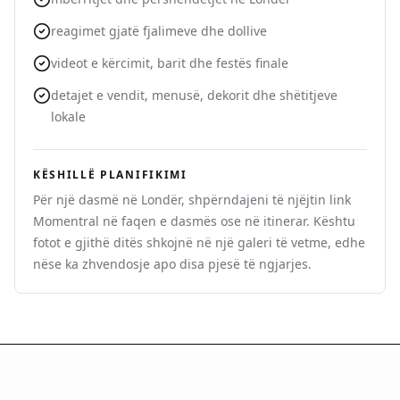
reagimet gjatë fjalimeve dhe dollive
videot e kërcimit, barit dhe festës finale
detajet e vendit, menusë, dekorit dhe shëtitjeve
lokale
KËSHILLË PLANIFIKIMI
Për një dasmë në Londër, shpërndajeni të njëjtin link
Momentral në faqen e dasmës ose në itinerar. Kështu
fotot e gjithë ditës shkojnë në një galeri të vetme, edhe
nëse ka zhvendosje apo disa pjesë të ngjarjes.