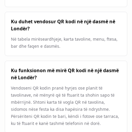
Ku duhet vendosur QR kodi në një dasmë në
Londër?
Në tabela mirëseardhjeje, karta tavoline, menu, ftesa,
bar dhe faqen e dasmës.
Ku funksionon më mirë QR kodi në një dasmë
në Londër?
Vendoseni QR kodin pranë hyrjes ose planit të
tavolinave, në mënyrë që të ftuarit ta shohin sapo të
mbërrijnë. Shtoni karta të vogla QR në tavolina,
sidomos nëse festa ka disa hapësira të ndryshme.
Përsëriteni QR kodin te bari, këndi i fotove ose tarraca,
ku të ftuarit e kanë tashmë telefonin në dorë.