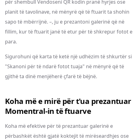
për shembull Vendoseni QR kodin pranë hyrjes ose
planit të tavolinave, në mënyrë që të ftuarit ta shohin
sapo të mbërrijnë. –, ju e prezantoni galerinë që në
fillim, kur të ftuarit janë të etur për të shkrepur fotot e
para.
Sigurohuni që karta të ketë një udhëzim të shkurtër si
"Skanoni për të ndarë fotot tuaja" në mënyrë që të
gjithë ta dinë menjëherë çfarë të bëjnë.
Koha më e mirë për t'ua prezantuar
Momentral-in të ftuarve
Koha më efektive për të prezantuar galerinë e
përbashkët është gjatë koktejit të mirëseardhjes ose