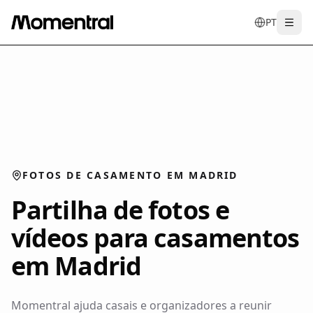
PT
Togg
en
tr
de
es
it
f
FOTOS DE CASAMENTO EM MADRID
Partilha de fotos e
vídeos para casamentos
em Madrid
Momentral ajuda casais e organizadores a reunir