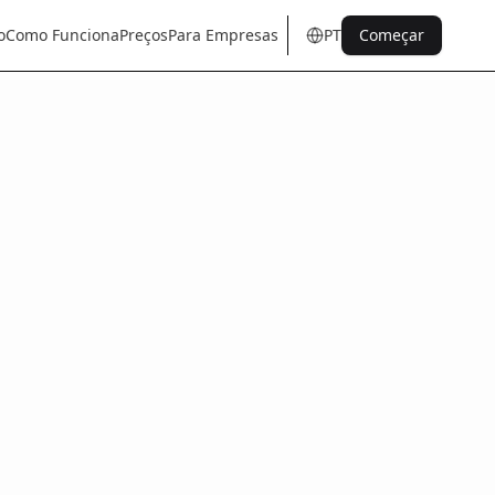
o
Como Funciona
Preços
Para Empresas
PT
Começar
en
tr
de
es
it
fr
pt
nl
sq