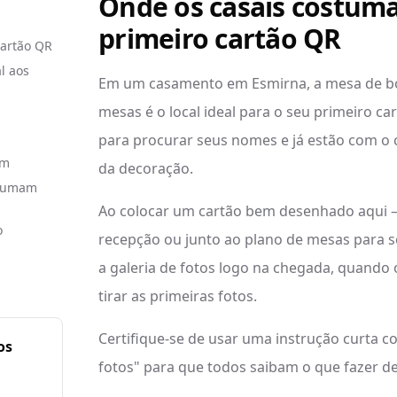
Onde os casais costum
primeiro cartão QR
cartão QR
l aos
Em um casamento em Esmirna, a mesa de boa
mesas é o local ideal para o seu primeiro c
para procurar seus nomes e já estão com o 
em
da decoração.
stumam
Ao colocar um cartão bem desenhado aqui 
o
recepção ou junto ao plano de mesas para se
a galeria de fotos logo na chegada, quando
tirar as primeiras fotos.
Certifique-se de usar uma instrução curta 
os
fotos" para que todos saibam o que fazer de