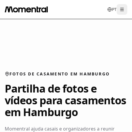
PT
Togg
en
tr
de
es
it
f
FOTOS DE CASAMENTO EM HAMBURGO
Partilha de fotos e
vídeos para casamentos
em Hamburgo
Momentral ajuda casais e organizadores a reunir