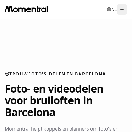
NL
Togg
en
tr
de
es
it
f
TROUWFOTO'S DELEN IN BARCELONA
Foto- en videodelen
voor bruiloften in
Barcelona
Momentral helpt koppels en planners om foto's en