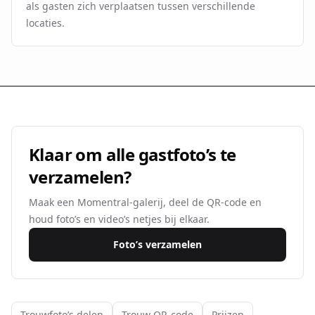
als gasten zich verplaatsen tussen verschillende
locaties.
Klaar om alle gastfoto’s te
verzamelen?
Maak een Momentral-galerij, deel de QR-code en
houd foto’s en video’s netjes bij elkaar.
Foto’s verzamelen
Trouwfoto’s delen
Trouw QR-code
Prijzen