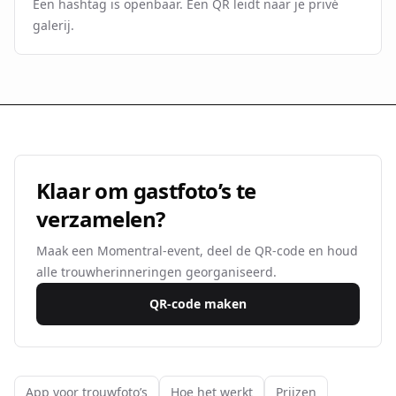
Een hashtag is openbaar. Een QR leidt naar je privé
galerij.
Klaar om gastfoto’s te
verzamelen?
Maak een Momentral-event, deel de QR-code en houd
alle trouwherinneringen georganiseerd.
QR-code maken
App voor trouwfoto’s
Hoe het werkt
Prijzen