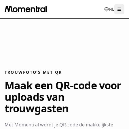
NL
Togg
en
tr
de
es
it
f
TROUWFOTO’S MET QR
Maak een QR-code voor
uploads van
trouwgasten
Met Momentral wordt je QR-code de makkelijkste