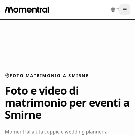
IT
Togg
en
tr
de
es
it
FOTO MATRIMONIO A SMIRNE
Foto e video di
matrimonio per eventi a
Smirne
Momentral aiuta coppie e wedding planner a