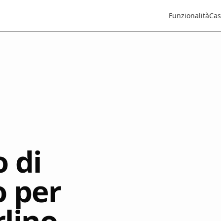
Funzionalità
Cas
o di
 per
rlino