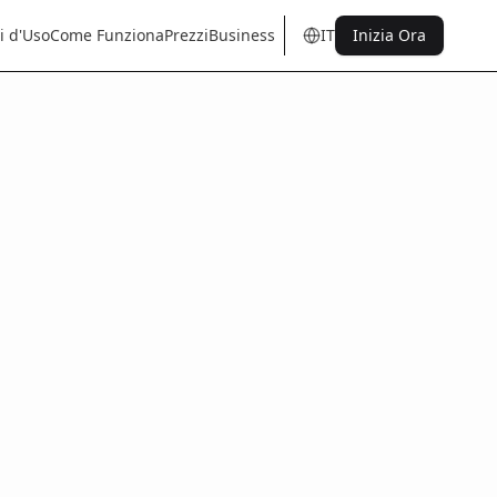
i d'Uso
Come Funziona
Prezzi
Business
IT
Inizia Ora
en
tr
de
es
it
fr
pt
nl
sq