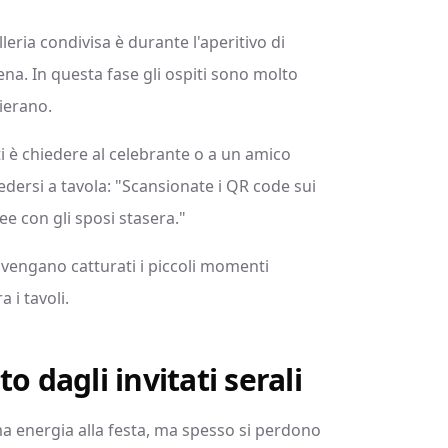
eria condivisa è durante l'aperitivo di
na. In questa fase gli ospiti sono molto
hierano.
i è chiedere al celebrante o a un amico
edersi a tavola: "Scansionate i QR code sui
ee con gli sposi stasera."
 vengano catturati i piccoli momenti
a i tavoli.
o dagli invitati serali
ma energia alla festa, ma spesso si perdono