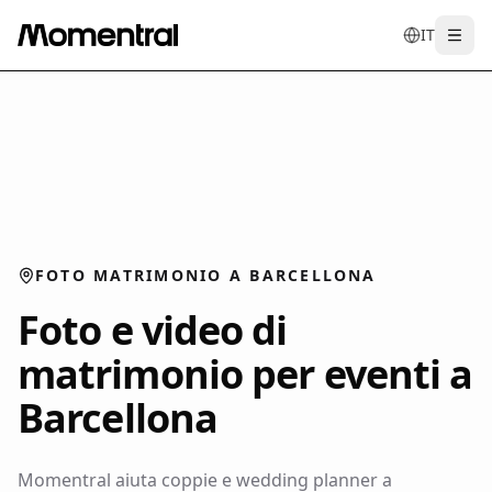
IT
Togg
en
tr
de
es
it
FOTO MATRIMONIO A BARCELLONA
Foto e video di
matrimonio per eventi a
Barcellona
Momentral aiuta coppie e wedding planner a