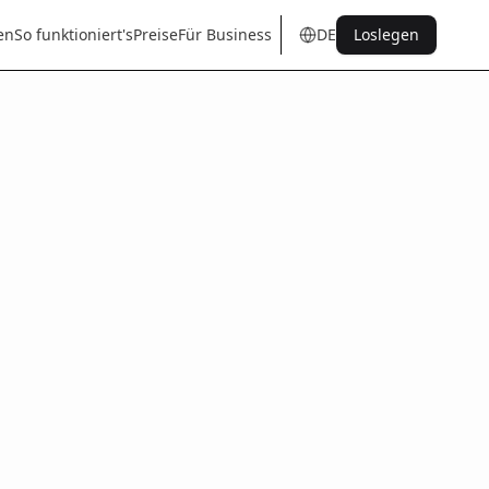
en
So funktioniert's
Preise
Für Business
DE
Loslegen
en
tr
de
es
it
fr
pt
nl
sq