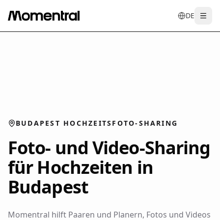
DE
Togg
en
tr
de
es
it
f
BUDAPEST HOCHZEITSFOTO-SHARING
Foto- und Video-Sharing
für Hochzeiten in
Budapest
Momentral hilft Paaren und Planern, Fotos und Videos