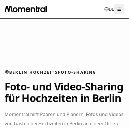
DE
Togg
en
tr
de
es
it
f
BERLIN HOCHZEITSFOTO-SHARING
Foto- und Video-Sharing
für Hochzeiten in Berlin
Momentral hilft Paaren und Planern, Fotos und Videos
von Gästen bei Hochzeiten in Berlin an einem Ort zu