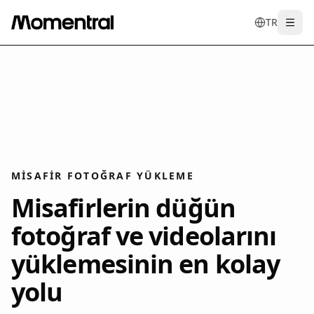
TR
Togg
en
tr
de
es
it
f
MISAFIR FOTOĞRAF YÜKLEME
Misafirlerin düğün
fotoğraf ve videolarını
yüklemesinin en kolay
yolu